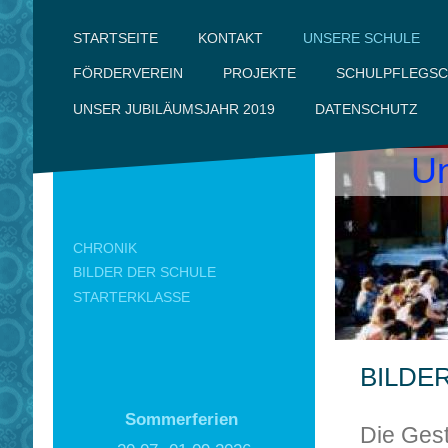
UNSERE SCHULE
KONTAKT
STARTSEITE
FÖRDERVEREIN
PROJEKTE
SCHULPFLEGSC
DATENSCHUTZ
UNSER JUBILÄUMSJAHR 2019
Un
CHRONIK
BILDER DER SCHULE
STARTERKLASSE
BILDE
Sommerferien
Die Ges