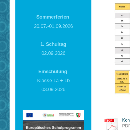
Sommerferien
20.07.-01.09.2026
1. Schultag
02.09.2026
Einschulung
Klasse 1a + 1b
03.09.2026
Kont
PDF