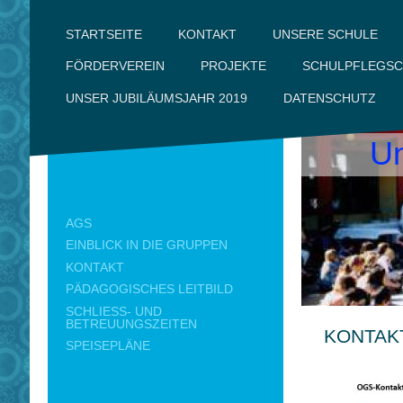
UNSERE SCHULE
KONTAKT
STARTSEITE
FÖRDERVEREIN
PROJEKTE
SCHULPFLEGSC
DATENSCHUTZ
UNSER JUBILÄUMSJAHR 2019
Un
AGS
EINBLICK IN DIE GRUPPEN
KONTAKT
PÄDAGOGISCHES LEITBILD
SCHLIESS- UND B
ETREUUNGSZEITEN
KONTAK
SPEISEPLÄNE