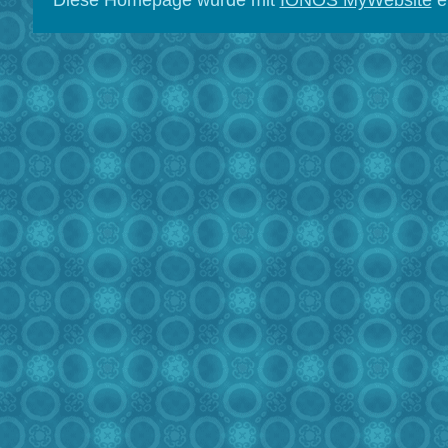
Diese Homepage wurde mit
IONOS MyWebsite
er