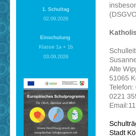
insbeso
1. Schultag
(DSGVO),
02.09.2026
Katholi
Einschulung
Klasse 1a + 1b
Schullei
03.09.2026
Susanne 
Alte Wip
51065 K
Telefon
0221 35
Email:1
Schulträ
Stadt Kö