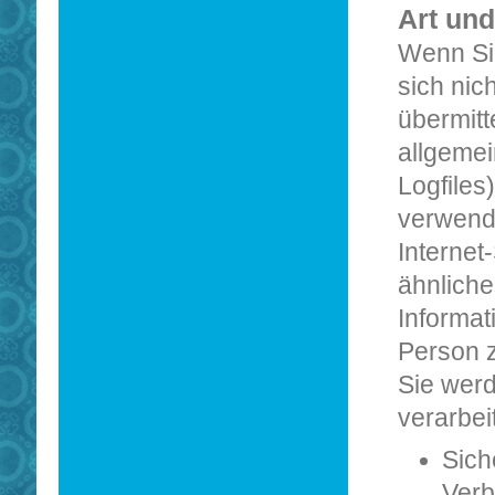
Art und
Wenn Sie
sich nic
übermitt
allgemei
Logfiles
verwend
Internet
ähnliche
Informat
Person 
Sie wer
verarbeit
Sich
Verb