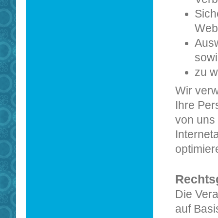
Sich
Webs
Ausw
sowi
zu w
Wir verw
Ihre Per
von uns 
Internet
optimier
Rechts
Die Vera
auf Basi