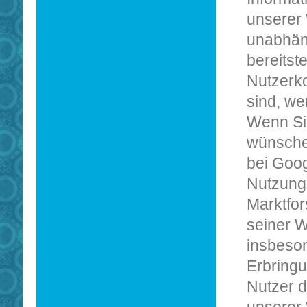
unserer 
unabhän
bereitst
Nutzerko
sind, we
Wenn Sie
wünschen
bei Goog
Nutzungs
Marktfor
seiner W
insbeson
Erbring
Nutzer d