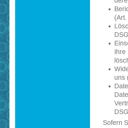
dere
Beri
(Art
Lösc
DSG
Eins
Ihre
lösc
Wide
uns 
Date
Date
Vert
DSG
Sofern S