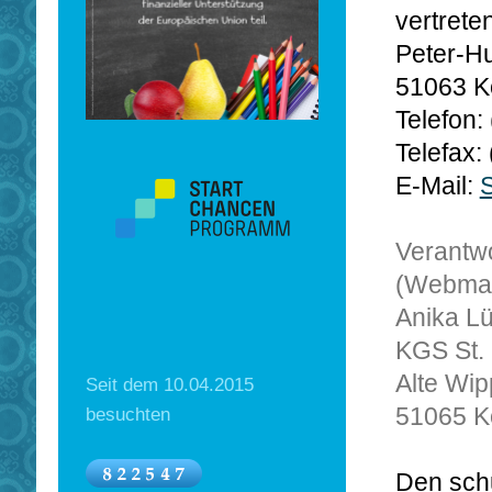
vertrete
Peter-H
51063 K
Telefon:
Telefax:
E-Mail:
Verantwo
(Webmas
Anika L
KGS St. 
Alte Wip
Seit dem 10.04.2015
51065 K
besuchten
Den schu