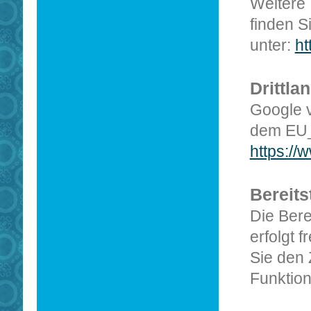
Weitere
finden S
unter:
ht
Drittla
Google v
dem EU_
https:/
Bereits
Die Bere
erfolgt f
Sie den 
Funktio