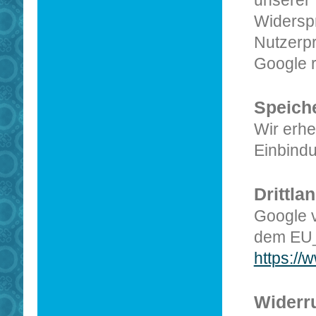
unserer 
Widerspr
Nutzerpr
Google 
Speich
Wir erh
Einbind
Drittla
Google v
dem EU_
https:/
Widerru