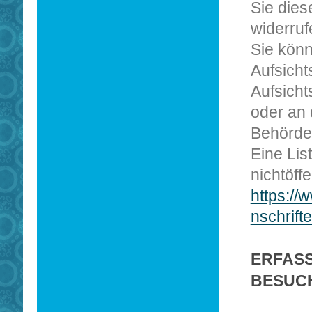
Sie dies
widerruf
Sie könn
Aufsicht
Aufsich
oder an 
Behörde
Eine Lis
nichtöffe
https://
nschrift
ERFASS
BESUC