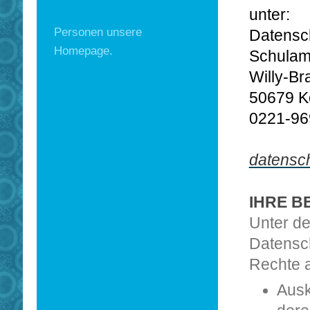
unter:
Personen unsere
Datensch
Homepage.
Schulamt
Willy-Br
50679 K
0221-96
datensc
IHRE 
Unter d
Datensch
Rechte 
Ausk