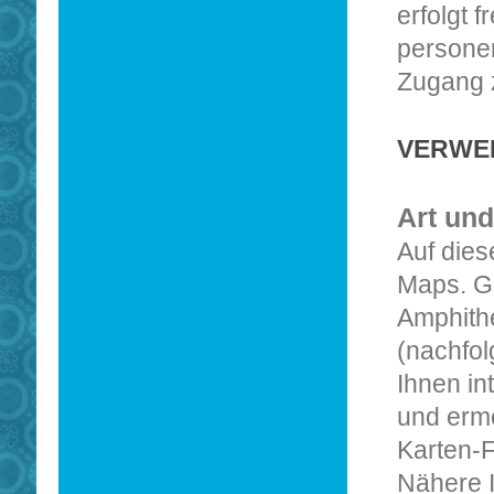
erfolgt f
persone
Zugang 
VERWE
Art und
Auf dies
Maps. G
Amphith
(nachfol
Ihnen in
und ermö
Karten-F
Nähere I