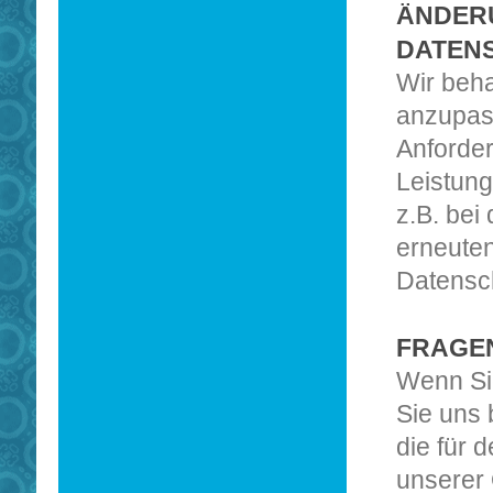
ÄNDER
DATEN
Wir beha
anzupass
Anforde
Leistung
z.B. bei
erneuten
Datensc
FRAGE
Wenn Si
Sie uns 
die für 
unserer 