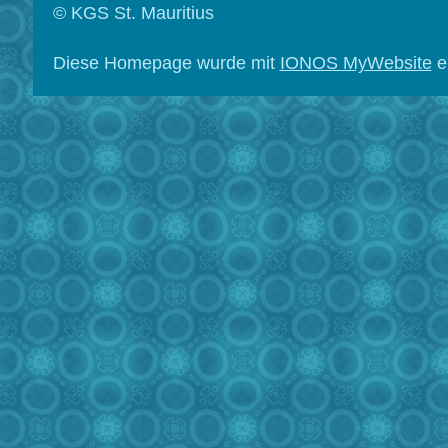
© KGS St. Mauritius
Diese Homepage wurde mit
IONOS MyWebsite
er