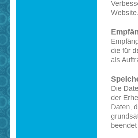
Verbesse
Website
Empfän
Empfänge
die für 
als Auft
Speich
Die Date
der Erhe
Daten, d
grundsät
beendet 