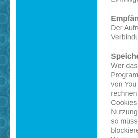
Empfän
Der Aufr
Verbind
Speiche
Wer das
Programm
von You
rechnen
Cookies
Nutzungs
so müss
blockier