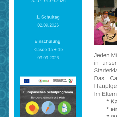
20.07.-01.09.2026
1. Schultag
02.09.2026
Einschulung
Klasse 1a + 1b
Jeden Mit
03.09.2026
in unser
Starterkl
Das Caf
Hauptgeb
Im Elter
* K
* ein l
* gute 