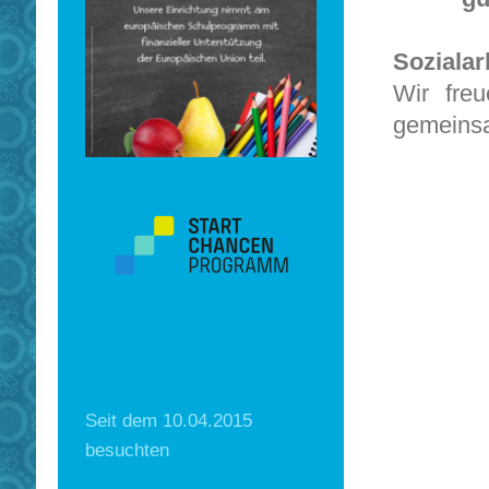
* Aus
Sozialar
Wir fre
gemeinsa
Seit dem 10.04.2015
besuchten