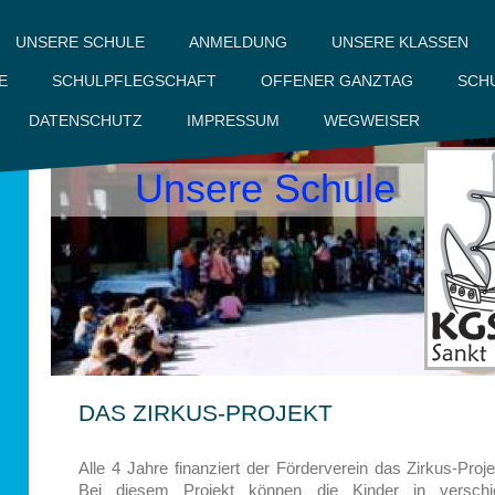
UNSERE SCHULE
UNSERE KLASSEN
ANMELDUNG
SCH
E
SCHULPFLEGSCHAFT
OFFENER GANZTAG
DATENSCHUTZ
IMPRESSUM
WEGWEISER
Unsere Schule
DAS ZIRKUS-PROJEKT
Alle 4 Jahre finanziert der Förderverein das Zirkus-Proj
Bei diesem Projekt können die Kinder in verschied